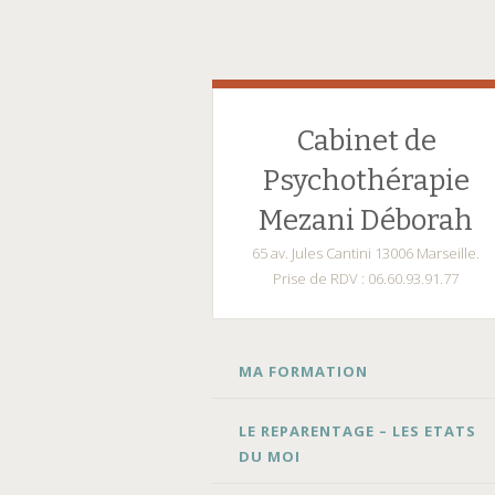
Cabinet de
Psychothérapie
Mezani Déborah
65 av. Jules Cantini 13006 Marseille.
Prise de RDV : 06.60.93.91.77
ALLER
MA FORMATION
AU
CONTENU
LE REPARENTAGE – LES ETATS
DU MOI