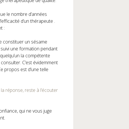
ge thérapeutique de qualité.
que le n
ombre d’années
efficacité d’un thérapeute .
t :
le constituer un sésame
ir suivi une formation pendant
quelqu’un la compétente
t consulter. C’est évidemment
Ce propos est d’une telle
a réponse, reste à l’écouter
onfiance, qui ne vous juge
ant.