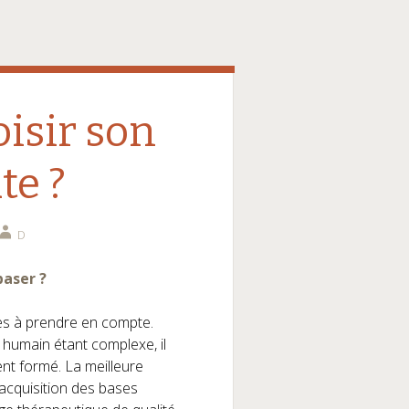
isir son
te ?
D
baser ?
res à prendre en compte.
e humain étant complexe, il
ent formé.
La meilleure
’acquisition des bases