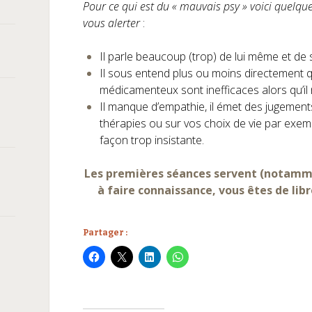
Pour ce qui est du « mauvais psy » voici quelqu
vous alerter
:
Il parle beaucoup (trop) de lui même et de s
Il sous entend plus ou moins directement q
médicamenteux sont inefficaces alors qu’il
Il manque d’empathie, il émet des jugemen
thérapies ou sur vos choix de vie par exempl
façon trop insistante.
Les premières séances servent (notamme
à faire connaissance, vous êtes de lib
Partager :