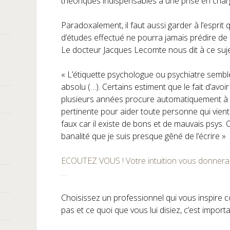
théoriques indispensables à une prise en char
Paradoxalement, il faut aussi garder à l’esprit 
d’études effectué ne pourra jamais prédire de l’
Le docteur Jacques Lecomte nous dit à ce suje
« L’étiquette psychologue ou psychiatre semb
absolu (…). Certains estiment que le fait d’avo
plusieurs années procure automatiquement à 
pertinente pour aider toute personne qui vien
faux car il existe de bons et de mauvais psys. 
banalité que je suis presque gêné de l’écrire »
ECOUTEZ VOUS ! Votre intuition vous donnera l
…
Choisissez un professionnel qui vous inspire c
pas et ce quoi que vous lui disiez, c’est import