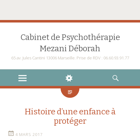
Cabinet de Psychothérapie
Mezani Déborah
65 av. Jules Cantini 13006 Marseille. Prise de RDV : 06.60.93.91.77
MENU
WIDGETS
RECHERCHE
Histoire d’une enfance à
protéger
4 MARS 2017