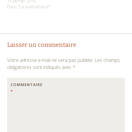
14 janvier 2018
Dans "La maltraitance"
Navigation
→
Laisser un commentaire
des
Votre adresse e-mail ne sera pas publiée.
Les champs
articles
obligatoires sont indiqués avec
*
COMMENTAIRE
*