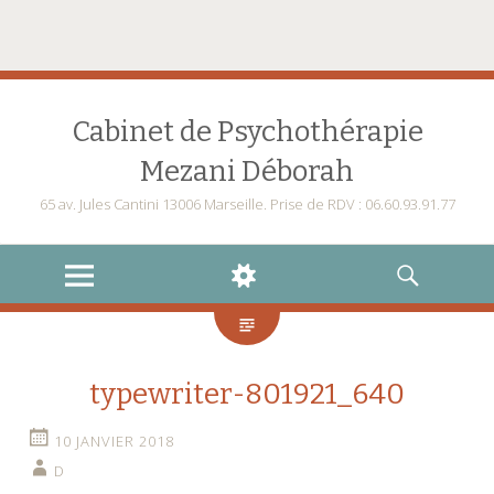
Cabinet de Psychothérapie
Mezani Déborah
65 av. Jules Cantini 13006 Marseille. Prise de RDV : 06.60.93.91.77
MENU
WIDGETS
RECHERCHE
typewriter-801921_640
10 JANVIER 2018
D