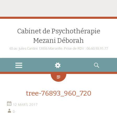
Cabinet de Psychothérapie
Mezani Déborah
65 av. Jules Cantini 13006 Marseille. Prise de RDV : 06.60.93.91.77
MENU
WIDGETS
RECHERCHE
tree-76893_960_720
12 MARS 2017
D