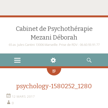
Cabinet de Psychothérapie
Mezani Déborah
65 av. Jules Cantini 13006 Marseille. Prise de RDV : 06.60.93.91.77
MENU
WIDGETS
RECHERCHE
psychology-1580252_1280
12 MARS 2017
D