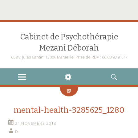
Cabinet de Psychothérapie
Mezani Déborah
65 av. Jules Cantini 13006 Marseille. Prise de RDV : 06.60.93.91.77
MENU
WIDGETS
RECHERCHE
mental-health-3285625_1280
21 NOVEMBRE 2018
D