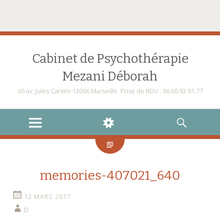
Cabinet de Psychothérapie
Mezani Déborah
65 av. Jules Cantini 13006 Marseille. Prise de RDV : 06.60.93.91.77
MENU
WIDGETS
RECHERCHE
memories-407021_640
12 MARS 2017
D