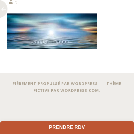
D
Navigation
←
FIÈREMENT PROPULSÉ PAR WORDPRESS
|
THÈME
des
FICTIVE PAR
WORDPRESS.COM
.
articles
PRENDRE RDV