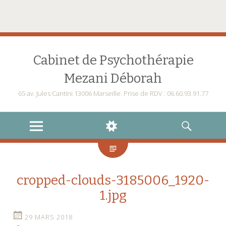
Cabinet de Psychothérapie
Mezani Déborah
65 av. Jules Cantini 13006 Marseille. Prise de RDV : 06.60.93.91.77
MENU
WIDGETS
RECHERCHE
cropped-clouds-3185006_1920-
1.jpg
29 MARS 2018