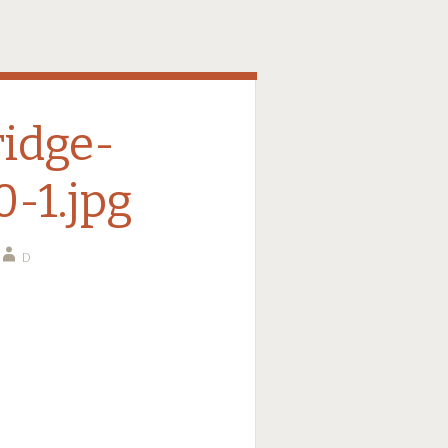
idge-
-1.jpg
D