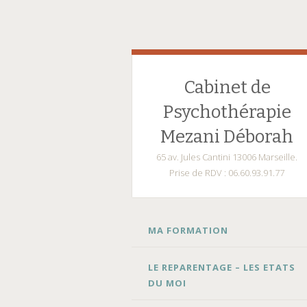
Cabinet de
Psychothérapie
Mezani Déborah
65 av. Jules Cantini 13006 Marseille.
Prise de RDV : 06.60.93.91.77
ALLER
MA FORMATION
AU
CONTENU
LE REPARENTAGE – LES ETATS
DU MOI